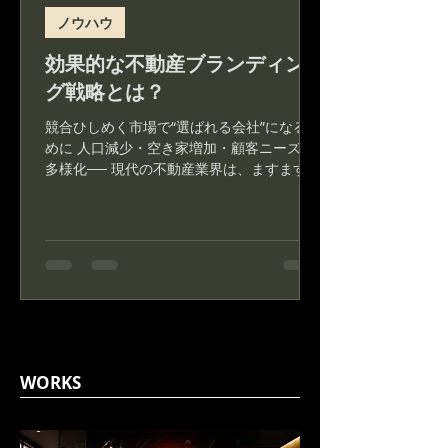
ノウハウ
効果的な不動産ブランディン
グ戦略とは？
競合ひしめく市場で“選ばれる会社”になるた
めに 人口減少・空き家増加・顧客ニーズの
多様化── 現代の不動産業界は、ますます複
雑で競争の激しいマーケットとなっていま
す。 そんな中で、 「他社と差別化できてい
ない」「集客は広告頼みで、ブランドの印
象が薄い」「物件は良いのに、問い...
WORKS