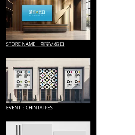
STORE NAME：満室の窓口
EVENT：CHINTAI FES