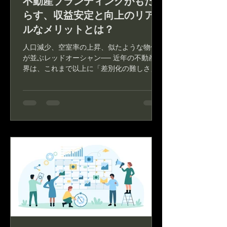
不動産ブランディングがもた
らす、収益安定と向上のリア
ルなメリットとは？
人口減少、空室率の上昇、似たような物件
が並ぶレッドオーシャン── 近年の不動産業
界は、これまで以上に「差別化の難しさ」
に直面しています。 特に地方や築古物件を
抱えるエリアでは、「いかに選ばれる存在
になるか」が経営の明暗を分けています。...