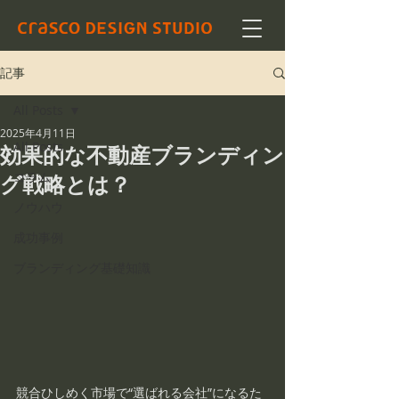
記事
All Posts
2025年4月11日
All Posts
効果的な不動産ブランディン
コラム
グ戦略とは？
ノウハウ
成功事例
ブランディング基礎知識
競合ひしめく市場で“選ばれる会社”になるた