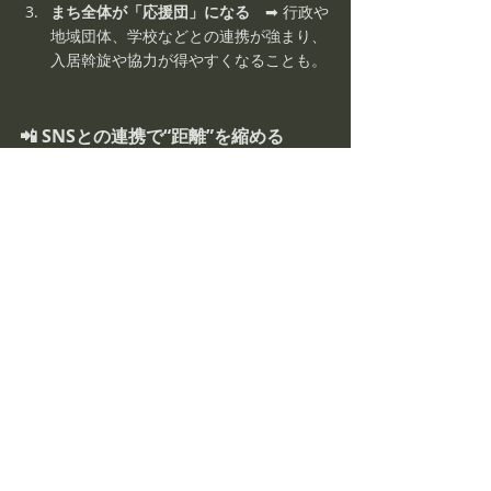
まち全体が「応援団」になる
　➡ 行政や
地域団体、学校などとの連携が強まり、
入居斡旋や協力が得やすくなることも。
📲 SNSとの連携で“距離”を縮める
リアルな地域活動とSNS発信を組み合わせる
ことで、接点が何倍にも広がります。「今日
は〇〇町のイベントに参加してきました！」
といった投稿は、
ただの宣伝よりも“共感”を
呼びやすい
コンテンツです。
ブランドは“カッコいい”だけでは不十分。
地
域に根ざし、人に寄り添う姿勢こそ、信頼さ
れるブランドの原点です。