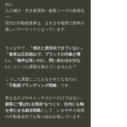
めに
人口減少・空き家増加・顧客ニーズの多様化
──
現代の不動産業界は、ますます複雑で競争の
激しいマーケットとなっています。
そんな中で、
「他社と差別化できていない」
「集客は広告頼みで、ブランドの印象が薄
い」「物件は良いのに、問い合わせが少な
い」
といった課題を抱えていませんか？
こうした課題にこたえるカギとなるのが、
「不動産ブランディング戦略
」です。
単なるロゴやキャッチコピーだけではない、
顧客に“選ばれる理由”をつくり、社内にも軸
を持たせる総合戦略
として、いまや中小規模
の不動産会社でも取り組みが進んでいます。