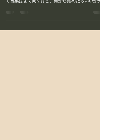
はじめに｜「どんな会社か」が問われる時代に、
まず取り組むべきこととは？ 「ブランディングっ
て言葉はよく聞くけど、何から始めたらいいか分
からない」そんな不動産会社の経営者やご担当者
の声を、私たちは日々の現場で多く耳にします。
かつては、 物件力や営業力...