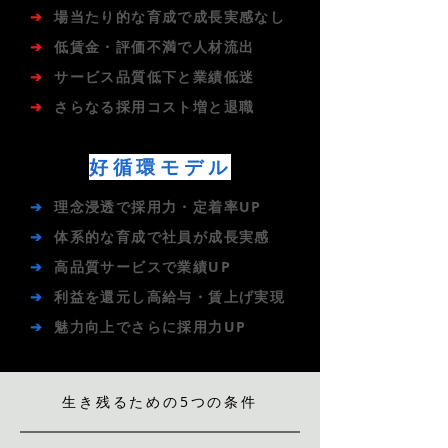
➔
場当たり的な育成で成長実感なし
➔
低賃金・評価不満で人材流出
➔
サービス品質低下と業績低迷
➔
さらなる採用コスト増と退職
好循環モデル
➔
理念浸透で採用力・定着率UP
➔
体系的な育成で社員が成長実感
➔
高品質サービスで業績UP
➔
利益を還元し高給与・賃上げ実現
➔
魅力向上でさらに採用力UP
生き残るための5つの条件