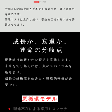
労働人口の減少は人手不足を加速させ、賃上げ圧力
を強めます。
管理コストは上昇し続け、収益を圧迫する大きな要
因となります。
成長か、衰退か。
運命の分岐点
現状維持は緩やかな衰退を意味します。
未来を切り拓くには、負のスパイラルを
断ち切り、
成長の好循環を生み出す戦略的転換が必
要です。
悪循環モデル
➔
理念不在による採用ミスマッチ