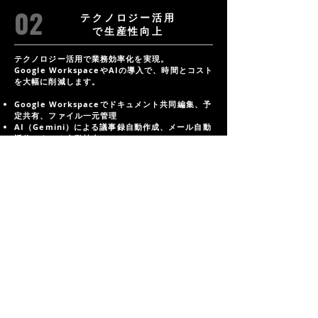
02
テクノロジー活用
で生産性向上
テクノロジー活用で業務効率化を実現。
Google WorkspaceやAIの導入で、時間とコスト
を大幅に削減します。
Google Workspaceでドキュメント共同編集、予
定共有、ファイル一元管理
AI（Gemini）による議事録自動作成、メール自動
返信、タスク自動抽出
Google AppSheetでノーコード業務アプリを開
発