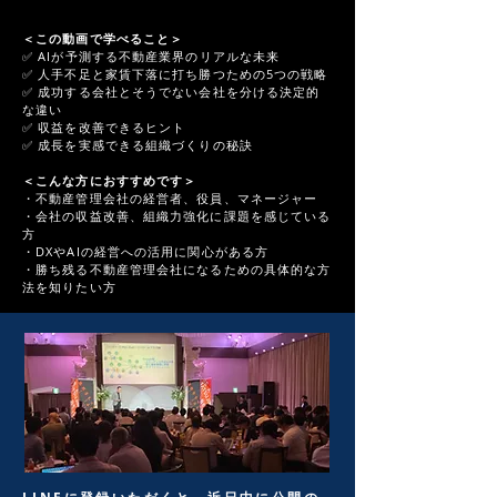
＜この動画で学べること＞
✅ AIが予測する不動産業界のリアルな未来
✅ 人手不足と家賃下落に打ち勝つための5つの戦略
✅ 成功する会社とそうでない会社を分ける決定的
な違い
✅ 収益を改善できるヒント
✅ 成長を実感できる組織づくりの秘訣
＜こんな方におすすめです＞
・不動産管理会社の経営者、役員、マネージャー
・会社の収益改善、組織力強化に課題を感じている
方
・DXやAIの経営への活用に関心がある方
・勝ち残る不動産管理会社になるための具体的な方
法を知りたい方